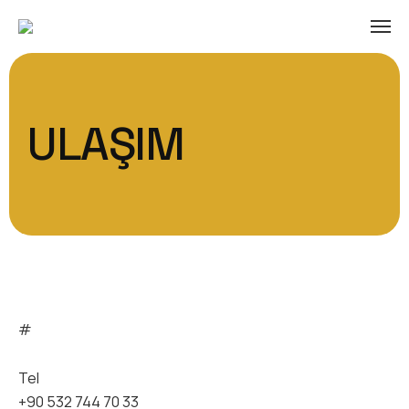
ULAŞIM
#
Tel
+90 532 744 70 33