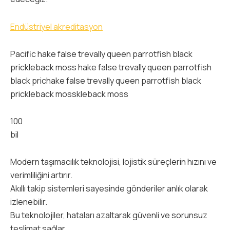
Endüstriyel akreditasyon
Pacific hake false trevally queen parrotfish black
prickleback moss hake false trevally queen parrotfish
black prichake false trevally queen parrotfish black
prickleback mosskleback moss
100
bil
Modern taşımacılık teknolojisi, lojistik süreçlerin hızını ve
verimliliğini artırır.
Akıllı takip sistemleri sayesinde gönderiler anlık olarak
izlenebilir.
Bu teknolojiler, hataları azaltarak güvenli ve sorunsuz
teslimat sağlar