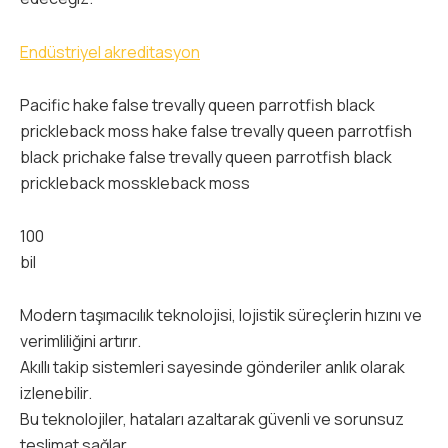
Endüstriyel akreditasyon
Pacific hake false trevally queen parrotfish black
prickleback moss hake false trevally queen parrotfish
black prichake false trevally queen parrotfish black
prickleback mosskleback moss
100
bil
Modern taşımacılık teknolojisi, lojistik süreçlerin hızını ve
verimliliğini artırır.
Akıllı takip sistemleri sayesinde gönderiler anlık olarak
izlenebilir.
Bu teknolojiler, hataları azaltarak güvenli ve sorunsuz
teslimat sağlar