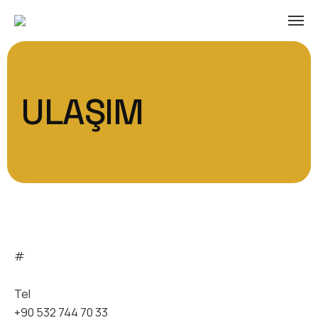
ULAŞIM
#
Tel
+90 532 744 70 33