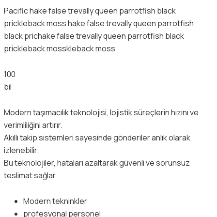
Pacific hake false trevally queen parrotfish black
prickleback moss hake false trevally queen parrotfish
black prichake false trevally queen parrotfish black
prickleback mosskleback moss
100
bil
Modern taşımacılık teknolojisi, lojistik süreçlerin hızını ve
verimliliğini artırır.
Akıllı takip sistemleri sayesinde gönderiler anlık olarak
izlenebilir.
Bu teknolojiler, hataları azaltarak güvenli ve sorunsuz
teslimat sağlar
Modern tekninkler
profesyonal personel