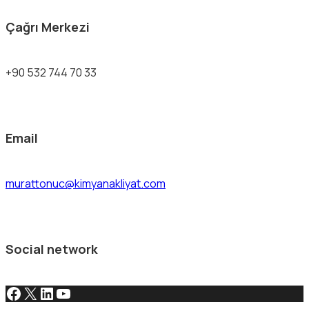
Çağrı Merkezi
+90 532 744 70 33
Email
murattonuc@kimyanakliyat.com
Social network
Facebook
X
LinkedIn
YouTube