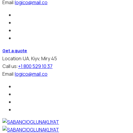
Email:
logico@mail.co
Get a quote
Location:
UA, Kiyv, Miry 45
Call us:
+1 800 529 10 37
Email:
logico@mail.co