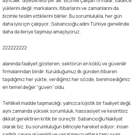
ayrıcalık” diyebilmesi yer alır. Bizimle çalışan firmalar, sadece
yüklerini değil; markalarını, itibarlarını ve zamanlarını da
bizimle teslim ettiklerini bilirler. Bu sorumlulukla, her gün
daha iyisi için çalışıyor; Sabancıoğlu adını Türkiye genelinde
daha da ileriye taşımayı amaçlıyoruz.
222222222
alanında faaliyet gösteren, sektörün en köklü ve güvenilir
firmalarından biridir. Kurulduğumuz ilk günden itibaren
taşıdığımız her yükte, verdiğimiz her sözde, benimsediğimiz
en temel değer “güven” oldu.
Tehlikeli madde taşımacılığı; yalnızca lojistik bir faaliyet değil,
aynı zamanda yüksek sorumluluk, hassasiyet ve kesintisiz
dikkat gerektiren kritik bir süreçtir. Sabancıoğlu Nakliyat
olarak biz, bu sorumluluğun bilinciyle hareket ediyor; insan
sağlığı, çevre güvenliği ve yasal mevzuatlara tam uyum