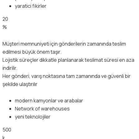
yaratici fikirler
20
%
Müşteri memnuniyeti için gönderilerin zamanında teslim
edilmesi büyük önem taşır.
Lojistik süreçler dikkatle planlanarak teslimat süresi en aza
indirilir.
Her gönderi, varış noktasına tam zamanında ve güvenli bir
şekilde ulaştırılır
modern kamyonlar ve arabalar
Network of warehouses
yeni teknolojiler
500
k