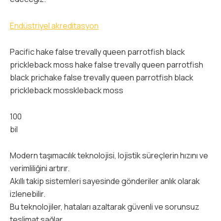
Endüstriyel akreditasyon
Pacific hake false trevally queen parrotfish black
prickleback moss hake false trevally queen parrotfish
black prichake false trevally queen parrotfish black
prickleback mosskleback moss
100
bil
Modern taşımacılık teknolojisi, lojistik süreçlerin hızını ve
verimliliğini artırır.
Akıllı takip sistemleri sayesinde gönderiler anlık olarak
izlenebilir.
Bu teknolojiler, hataları azaltarak güvenli ve sorunsuz
teslimat sağlar