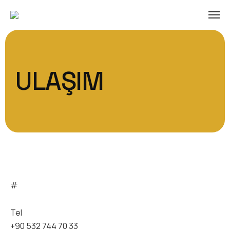
ULAŞIM
#
Tel
+90 532 744 70 33