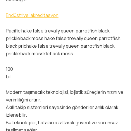
Endüstriyel akreditasyon
Pacific hake false trevally queen parrotfish black
prickleback moss hake false trevally queen parrotfish
black prichake false trevally queen parrotfish black
prickleback mosskleback moss
100
bil
Modern taşımacılık teknolojisi, lojistik süreçlerin hızını ve
verimliliğini artırır.
Akıllı takip sistemleri sayesinde gönderiler anlık olarak
izlenebilir.
Bu teknolojiler, hataları azaltarak güvenli ve sorunsuz
teslimat sağlar