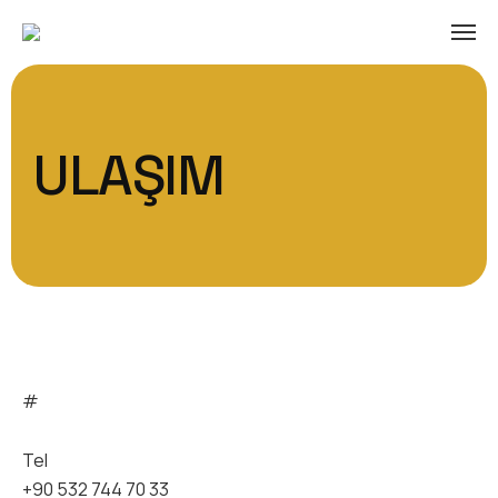
ULAŞIM
#
Tel
+90 532 744 70 33