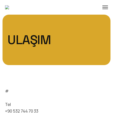
ULAŞIM
#
Tel
+90 532 744 70 33