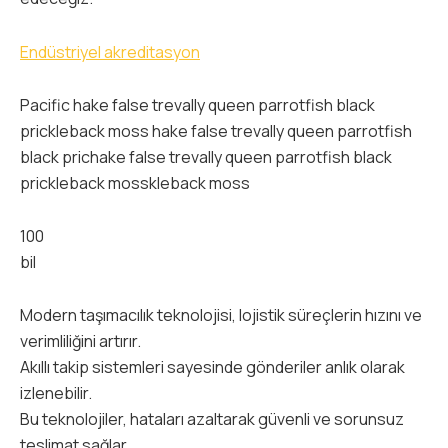
Endüstriyel akreditasyon
Pacific hake false trevally queen parrotfish black
prickleback moss hake false trevally queen parrotfish
black prichake false trevally queen parrotfish black
prickleback mosskleback moss
100
bil
Modern taşımacılık teknolojisi, lojistik süreçlerin hızını ve
verimliliğini artırır.
Akıllı takip sistemleri sayesinde gönderiler anlık olarak
izlenebilir.
Bu teknolojiler, hataları azaltarak güvenli ve sorunsuz
teslimat sağlar