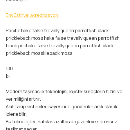
Endüstriyel akreditasyon
Pacific hake false trevally queen parrotfish black
prickleback moss hake false trevally queen parrotfish
black prichake false trevally queen parrotfish black
prickleback mosskleback moss
100
bil
Modern taşımacılık teknolojisi, lojistik süreçlerin hızını ve
verimliliğini artırır.
Akıllı takip sistemleri sayesinde gönderiler anlık olarak
izlenebilir.
Bu teknolojiler, hataları azaltarak güvenli ve sorunsuz
teslimat sağlar