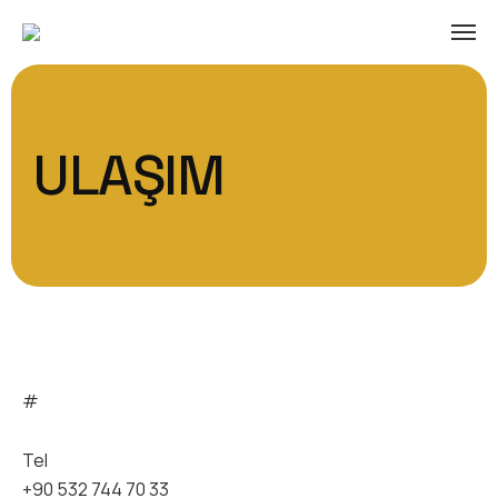
ULAŞIM
#
Tel
+90 532 744 70 33