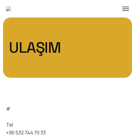
ULAŞIM
#
Tel
+90 532 744 70 33