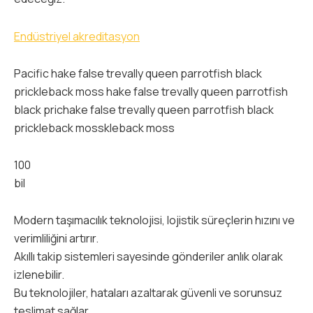
Endüstriyel akreditasyon
Pacific hake false trevally queen parrotfish black
prickleback moss hake false trevally queen parrotfish
black prichake false trevally queen parrotfish black
prickleback mosskleback moss
100
bil
Modern taşımacılık teknolojisi, lojistik süreçlerin hızını ve
verimliliğini artırır.
Akıllı takip sistemleri sayesinde gönderiler anlık olarak
izlenebilir.
Bu teknolojiler, hataları azaltarak güvenli ve sorunsuz
teslimat sağlar