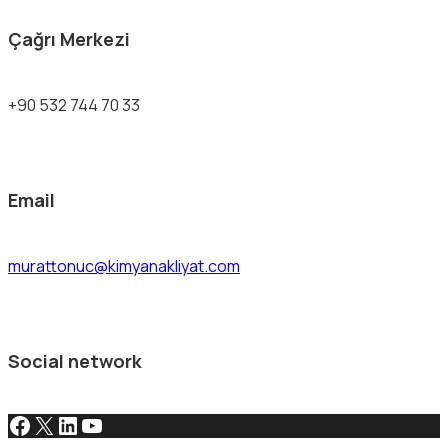
Çağrı Merkezi
+90 532 744 70 33
Email
murattonuc@kimyanakliyat.com
Social network
Facebook
X
LinkedIn
YouTube