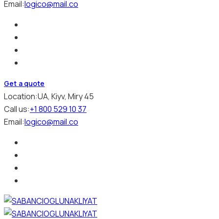
Email:
logico@mail.co
Get a quote
Location:
UA, Kiyv, Miry 45
Call us:
+1 800 529 10 37
Email:
logico@mail.co