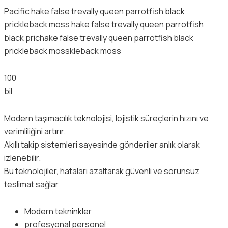
Pacific hake false trevally queen parrotfish black
prickleback moss hake false trevally queen parrotfish
black prichake false trevally queen parrotfish black
prickleback mosskleback moss
100
bil
Modern taşımacılık teknolojisi, lojistik süreçlerin hızını ve
verimliliğini artırır.
Akıllı takip sistemleri sayesinde gönderiler anlık olarak
izlenebilir.
Bu teknolojiler, hataları azaltarak güvenli ve sorunsuz
teslimat sağlar
Modern tekninkler
profesyonal personel