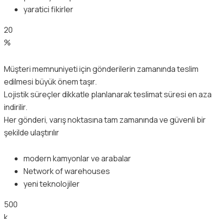
yaratici fikirler
20
%
Müşteri memnuniyeti için gönderilerin zamanında teslim
edilmesi büyük önem taşır.
Lojistik süreçler dikkatle planlanarak teslimat süresi en aza
indirilir.
Her gönderi, varış noktasına tam zamanında ve güvenli bir
şekilde ulaştırılır
modern kamyonlar ve arabalar
Network of warehouses
yeni teknolojiler
500
k