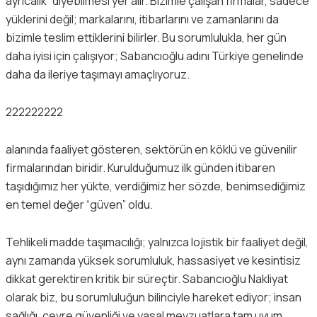
ayrıcalık” diyebilmesi yer alır. Bizimle çalışan firmalar, sadece
yüklerini değil; markalarını, itibarlarını ve zamanlarını da
bizimle teslim ettiklerini bilirler. Bu sorumlulukla, her gün
daha iyisi için çalışıyor; Sabancıoğlu adını Türkiye genelinde
daha da ileriye taşımayı amaçlıyoruz.
222222222
alanında faaliyet gösteren, sektörün en köklü ve güvenilir
firmalarından biridir. Kurulduğumuz ilk günden itibaren
taşıdığımız her yükte, verdiğimiz her sözde, benimsediğimiz
en temel değer “güven” oldu.
Tehlikeli madde taşımacılığı; yalnızca lojistik bir faaliyet değil,
aynı zamanda yüksek sorumluluk, hassasiyet ve kesintisiz
dikkat gerektiren kritik bir süreçtir. Sabancıoğlu Nakliyat
olarak biz, bu sorumluluğun bilinciyle hareket ediyor; insan
sağlığı, çevre güvenliği ve yasal mevzuatlara tam uyum