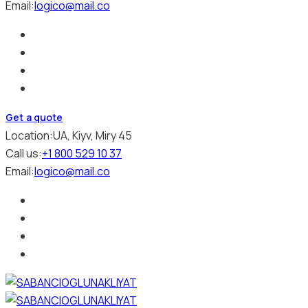
Email:
logico@mail.co
Get a quote
Location:
UA, Kiyv, Miry 45
Call us:
+1 800 529 10 37
Email:
logico@mail.co