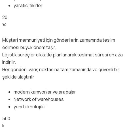
yaratici fikirler
20
%
Müşteri memnuniyeti için gönderilerin zamanında teslim
edilmesi büyük önem taşır.
Lojistik süreçler dikkatle planlanarak teslimat süresi en aza
indirilir.
Her gönderi, varış noktasına tam zamanında ve güvenli bir
şekilde ulaştırılır
modern kamyonlar ve arabalar
Network of warehouses
yeni teknolojiler
500
k