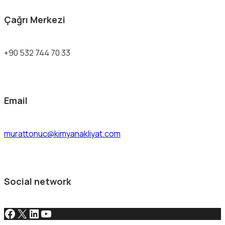
Çağrı Merkezi
+90 532 744 70 33
Email
murattonuc@kimyanakliyat.com
Social network
Facebook
X
LinkedIn
YouTube