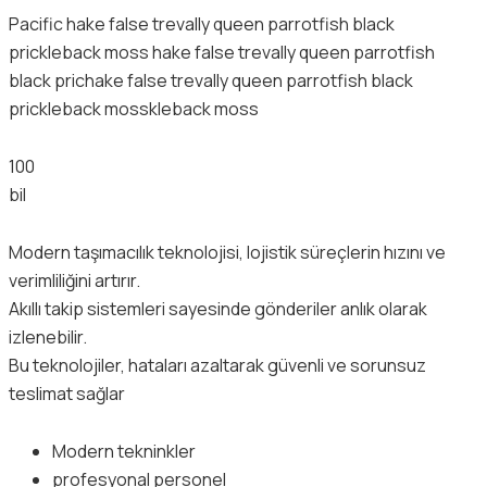
Pacific hake false trevally queen parrotfish black
prickleback moss hake false trevally queen parrotfish
black prichake false trevally queen parrotfish black
prickleback mosskleback moss
100
bil
Modern taşımacılık teknolojisi, lojistik süreçlerin hızını ve
verimliliğini artırır.
Akıllı takip sistemleri sayesinde gönderiler anlık olarak
izlenebilir.
Bu teknolojiler, hataları azaltarak güvenli ve sorunsuz
teslimat sağlar
Modern tekninkler
profesyonal personel