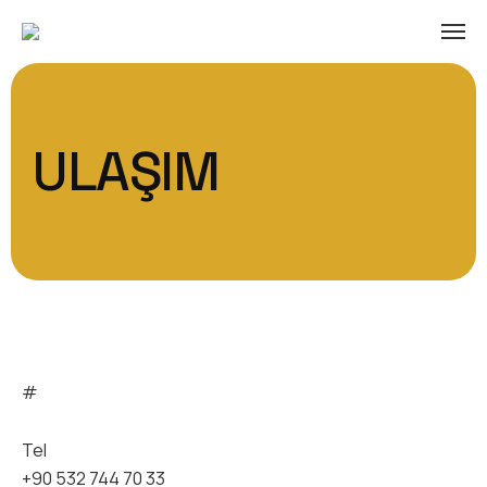
ULAŞIM
#
Tel
+90 532 744 70 33