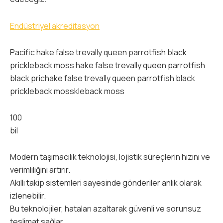
Endüstriyel akreditasyon
Pacific hake false trevally queen parrotfish black
prickleback moss hake false trevally queen parrotfish
black prichake false trevally queen parrotfish black
prickleback mosskleback moss
100
bil
Modern taşımacılık teknolojisi, lojistik süreçlerin hızını ve
verimliliğini artırır.
Akıllı takip sistemleri sayesinde gönderiler anlık olarak
izlenebilir.
Bu teknolojiler, hataları azaltarak güvenli ve sorunsuz
teslimat sağlar