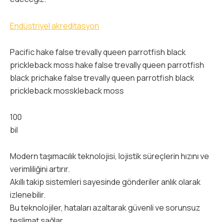
Endüstriyel akreditasyon
Pacific hake false trevally queen parrotfish black
prickleback moss hake false trevally queen parrotfish
black prichake false trevally queen parrotfish black
prickleback mosskleback moss
100
bil
Modern taşımacılık teknolojisi, lojistik süreçlerin hızını ve
verimliliğini artırır.
Akıllı takip sistemleri sayesinde gönderiler anlık olarak
izlenebilir.
Bu teknolojiler, hataları azaltarak güvenli ve sorunsuz
teslimat sağlar