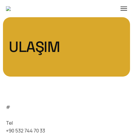
ULAŞIM
#
Tel
+90 532 744 70 33