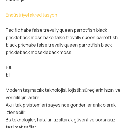
Endüstriyel akreditasyon
Pacific hake false trevally queen parrotfish black
prickleback moss hake false trevally queen parrotfish
black prichake false trevally queen parrotfish black
prickleback mosskleback moss
100
bil
Modern taşımacılık teknolojisi, lojistik süreçlerin hızını ve
verimliliğini artırır.
Akıllı takip sistemleri sayesinde gönderiler anlık olarak
izlenebilir.
Bu teknolojiler, hataları azaltarak güvenli ve sorunsuz
teslimat sağlar