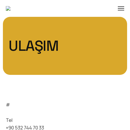
ULAŞIM
#
Tel
+90 532 744 70 33