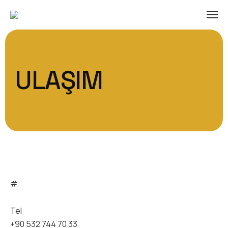
ULAŞIM
#
Tel
+90 532 744 70 33