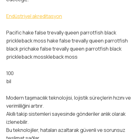
Endüstriyel akreditasyon
Pacific hake false trevally queen parrotfish black
prickleback moss hake false trevally queen parrotfish
black prichake false trevally queen parrotfish black
prickleback mosskleback moss
100
bil
Modern taşımacılık teknolojisi, lojistik süreçlerin hızını ve
verimliliğini artırır.
Akıllı takip sistemleri sayesinde gönderiler anlık olarak
izlenebilir.
Bu teknolojiler, hataları azaltarak güvenli ve sorunsuz
teslimat sağlar