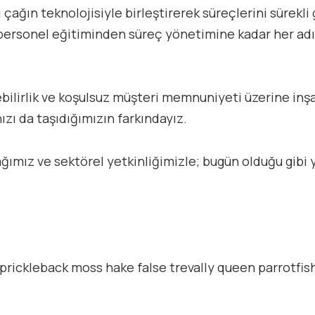
çağın teknolojisiyle birleştirerek süreçlerini sürekli 
, personel eğitiminden süreç yönetimine kadar her ad
ülebilirlik ve koşulsuz müşteri memnuniyeti üzerine in
zı da taşıdığımızın farkındayız.
mız ve sektörel yetkinliğimizle; bugün olduğu gibi ya
 prickleback moss hake false trevally queen parrotfis