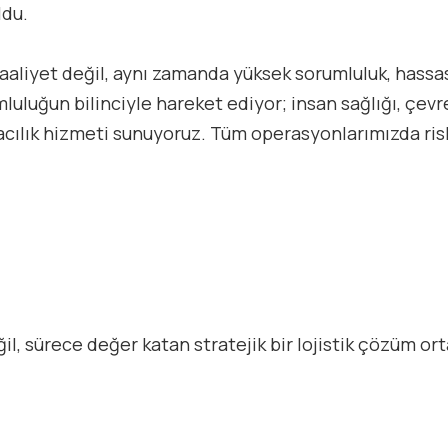
ldu.
 faaliyet değil, aynı zamanda yüksek sorumluluk, hassas
umluluğun bilinciyle hareket ediyor; insan sağlığı, çe
cılık hizmeti sunuyoruz. Tüm operasyonlarımızda risk 
il, sürece değer katan stratejik bir lojistik çözüm or