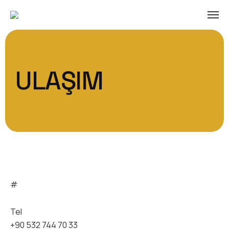
ULAŞIM
#
Tel
+90 532 744 70 33