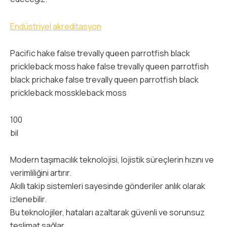
Endüstriyel akreditasyon
Pacific hake false trevally queen parrotfish black
prickleback moss hake false trevally queen parrotfish
black prichake false trevally queen parrotfish black
prickleback mosskleback moss
100
bil
Modern taşımacılık teknolojisi, lojistik süreçlerin hızını ve
verimliliğini artırır.
Akıllı takip sistemleri sayesinde gönderiler anlık olarak
izlenebilir.
Bu teknolojiler, hataları azaltarak güvenli ve sorunsuz
teslimat sağlar