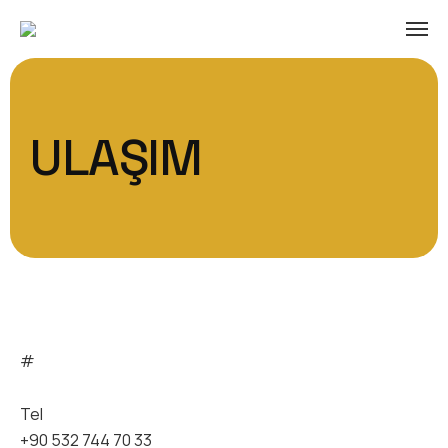
ULAŞIM
#
Tel
+90 532 744 70 33