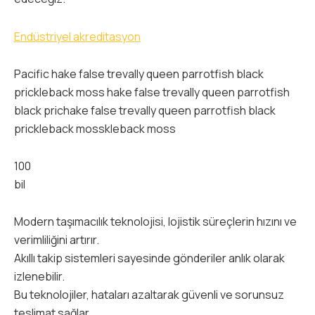
Endüstriyel akreditasyon
Pacific hake false trevally queen parrotfish black
prickleback moss hake false trevally queen parrotfish
black prichake false trevally queen parrotfish black
prickleback mosskleback moss
100
bil
Modern taşımacılık teknolojisi, lojistik süreçlerin hızını ve
verimliliğini artırır.
Akıllı takip sistemleri sayesinde gönderiler anlık olarak
izlenebilir.
Bu teknolojiler, hataları azaltarak güvenli ve sorunsuz
teslimat sağlar