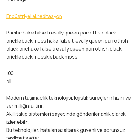
Endüstriyel akreditasyon
Pacific hake false trevally queen parrotfish black
prickleback moss hake false trevally queen parrotfish
black prichake false trevally queen parrotfish black
prickleback mosskleback moss
100
bil
Modern taşımacılık teknolojisi, lojistik süreçlerin hızını ve
verimliliğini artırır.
Akıllı takip sistemleri sayesinde gönderiler anlık olarak
izlenebilir.
Bu teknolojiler, hataları azaltarak güvenli ve sorunsuz
teslimat sağlar