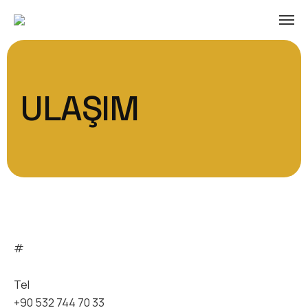
ULAŞIM
#
Tel
+90 532 744 70 33