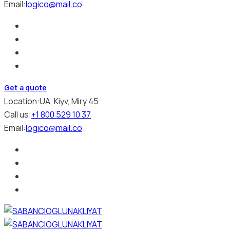
Email:
logico@mail.co
Get a quote
Location:
UA, Kiyv, Miry 45
Call us:
+1 800 529 10 37
Email:
logico@mail.co