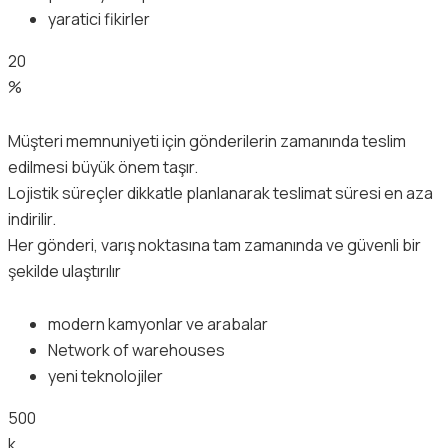
yaratici fikirler
20
%
Müşteri memnuniyeti için gönderilerin zamanında teslim
edilmesi büyük önem taşır.
Lojistik süreçler dikkatle planlanarak teslimat süresi en aza
indirilir.
Her gönderi, varış noktasına tam zamanında ve güvenli bir
şekilde ulaştırılır
modern kamyonlar ve arabalar
Network of warehouses
yeni teknolojiler
500
k