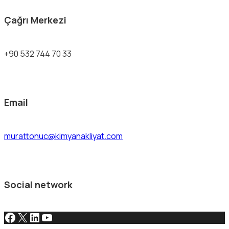
Çağrı Merkezi
+90 532 744 70 33
Email
murattonuc@kimyanakliyat.com
Social network
Facebook
X
LinkedIn
YouTube