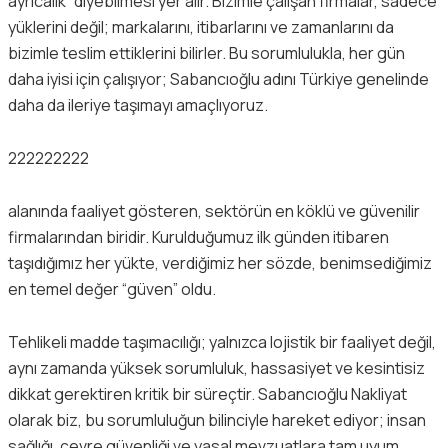
ayrıcalık” diyebilmesi yer alır. Bizimle çalışan firmalar, sadece
yüklerini değil; markalarını, itibarlarını ve zamanlarını da
bizimle teslim ettiklerini bilirler. Bu sorumlulukla, her gün
daha iyisi için çalışıyor; Sabancıoğlu adını Türkiye genelinde
daha da ileriye taşımayı amaçlıyoruz.
222222222
alanında faaliyet gösteren, sektörün en köklü ve güvenilir
firmalarından biridir. Kurulduğumuz ilk günden itibaren
taşıdığımız her yükte, verdiğimiz her sözde, benimsediğimiz
en temel değer “güven” oldu.
Tehlikeli madde taşımacılığı; yalnızca lojistik bir faaliyet değil,
aynı zamanda yüksek sorumluluk, hassasiyet ve kesintisiz
dikkat gerektiren kritik bir süreçtir. Sabancıoğlu Nakliyat
olarak biz, bu sorumluluğun bilinciyle hareket ediyor; insan
sağlığı, çevre güvenliği ve yasal mevzuatlara tam uyum