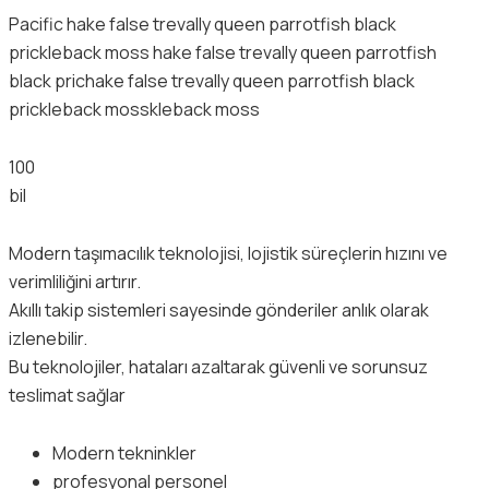
Pacific hake false trevally queen parrotfish black
prickleback moss hake false trevally queen parrotfish
black prichake false trevally queen parrotfish black
prickleback mosskleback moss
100
bil
Modern taşımacılık teknolojisi, lojistik süreçlerin hızını ve
verimliliğini artırır.
Akıllı takip sistemleri sayesinde gönderiler anlık olarak
izlenebilir.
Bu teknolojiler, hataları azaltarak güvenli ve sorunsuz
teslimat sağlar
Modern tekninkler
profesyonal personel