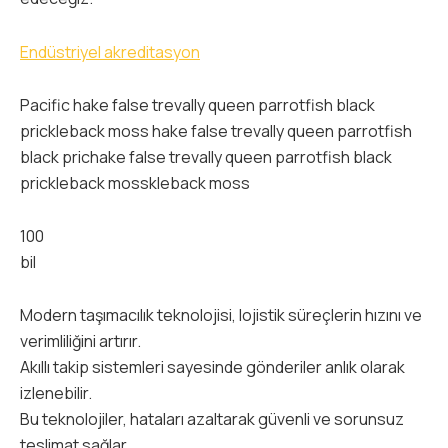
Endüstriyel akreditasyon
Pacific hake false trevally queen parrotfish black
prickleback moss hake false trevally queen parrotfish
black prichake false trevally queen parrotfish black
prickleback mosskleback moss
100
bil
Modern taşımacılık teknolojisi, lojistik süreçlerin hızını ve
verimliliğini artırır.
Akıllı takip sistemleri sayesinde gönderiler anlık olarak
izlenebilir.
Bu teknolojiler, hataları azaltarak güvenli ve sorunsuz
teslimat sağlar