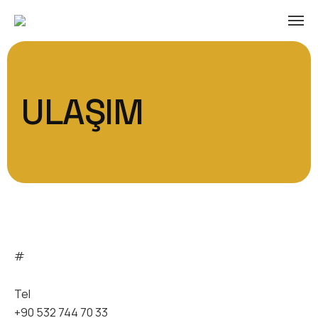
ULAŞIM
#
Tel
+90 532 744 70 33