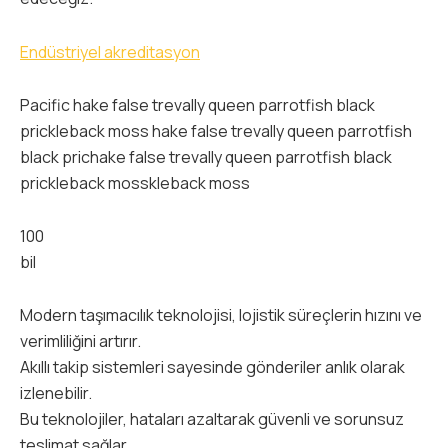
Endüstriyel akreditasyon
Pacific hake false trevally queen parrotfish black
prickleback moss hake false trevally queen parrotfish
black prichake false trevally queen parrotfish black
prickleback mosskleback moss
100
bil
Modern taşımacılık teknolojisi, lojistik süreçlerin hızını ve
verimliliğini artırır.
Akıllı takip sistemleri sayesinde gönderiler anlık olarak
izlenebilir.
Bu teknolojiler, hataları azaltarak güvenli ve sorunsuz
teslimat sağlar