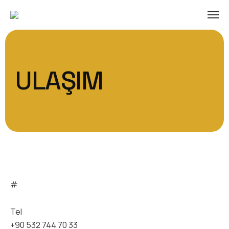
ULAŞIM
#
Tel
+90 532 744 70 33