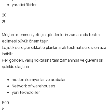
yaratici fikirler
20
%
Müşteri memnuniyeti için gönderilerin zamanında teslim
edilmesi büyük önem taşır.
Lojistik süreçler dikkatle planlanarak teslimat süresi en aza
indirilir.
Her gönderi, varış noktasına tam zamanında ve güvenli bir
şekilde ulaştırılır
modern kamyonlar ve arabalar
Network of warehouses
yeni teknolojiler
500
k