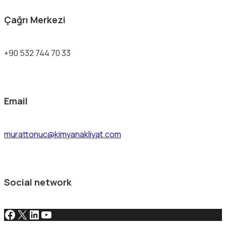
Çağrı Merkezi
+90 532 744 70 33
Email
murattonuc@kimyanakliyat.com
Social network
Facebook
X
LinkedIn
YouTube