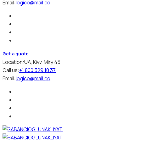
Email:
logico@mail.co
Get a quote
Location:
UA, Kiyv, Miry 45
Call us:
+1 800 529 10 37
Email:
logico@mail.co