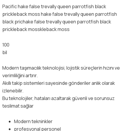
Pacific hake false trevally queen parrotfish black
prickleback moss hake false trevally queen parrotfish
black prichake false trevally queen parrotfish black
prickleback mosskleback moss
100
bil
Modern taşımacılık teknolojisi, lojistik süreçlerin hızını ve
verimliliğini artırır.
Akıllı takip sistemleri sayesinde gönderiler anlık olarak
izlenebilir.
Bu teknolojiler, hataları azaltarak güvenli ve sorunsuz
teslimat sağlar
Modern tekninkler
profesyonal personel